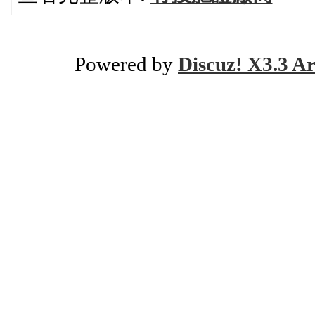
Powered by
Discuz! X3.3 Ar