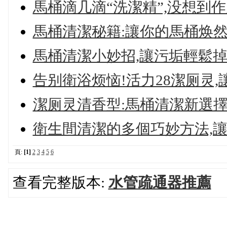
馬桶滴几滴“洗潔精”,没想到
馬桶清潔秘籍:讓你的馬桶焕
馬桶清潔小妙招,讓污垢輕鬆
告别衛浴烦恼!活力28潔厕灵
潔厕灵清香型:馬桶清潔新選擇
衛生間清潔的多個巧妙方法,
頁:
[1]
2
3
4
5
6
查看完整版本:
水管疏通器推薦