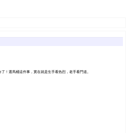
命了！選馬桶這件事，實在就是生手看热烈，老手看門道。