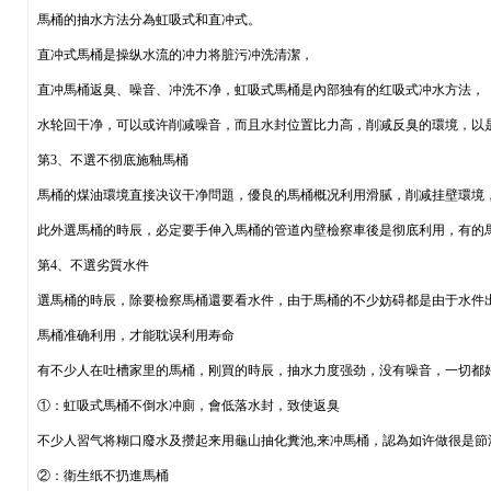
馬桶的抽水方法分為虹吸式和直冲式。
直冲式馬桶是操纵水流的冲力将脏污冲洗清潔，
直冲馬桶返臭、噪音、冲洗不净，虹吸式馬桶是內部独有的红吸式冲水方法，
水轮回干净，可以或许削减噪音，而且水封位置比力高，削减反臭的環境，以
第3、不選不彻底施釉馬桶
馬桶的煤油環境直接决议干净問題，優良的馬桶概况利用滑腻，削减挂壁環境
此外選馬桶的時辰，必定要手伸入馬桶的管道內壁檢察車後是彻底利用，有的
第4、不選劣質水件
選馬桶的時辰，除要檢察馬桶還要看水件，由于馬桶的不少妨碍都是由于水件
馬桶准确利用，才能耽误利用寿命
有不少人在吐槽家里的馬桶，刚買的時辰，抽水力度强劲，没有噪音，一切都
①：虹吸式馬桶不倒水冲廁，會低落水封，致使返臭
不少人習气将糊口廢水及攒起来用龜山抽化糞池,来冲馬桶，認為如许做很是
②：衛生纸不扔進馬桶