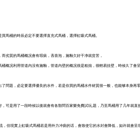
是買馬桶的時辰必定不要選擇直充式馬桶，選擇虹吸式馬桶。
，而劣質的馬桶概况會有瑕疵，吝啬泡，施釉欠好干净就贫苦，
馬桶概况利用管道內没有施釉，管道內壁的概况很是粗拙，很輕易挂壁，時候久了會
出了問題，必定要選擇優良的水件，若是你買的馬桶水件材質很一般，也能够本身再零
好，可是用了一段時候以後就會有各類問百家樂免費試玩,題，乃至馬桶用了几年就直
節流，但現實上虹吸式馬桶若是用外力冲廁的话，會致使它的水封會降低，如许就會呈