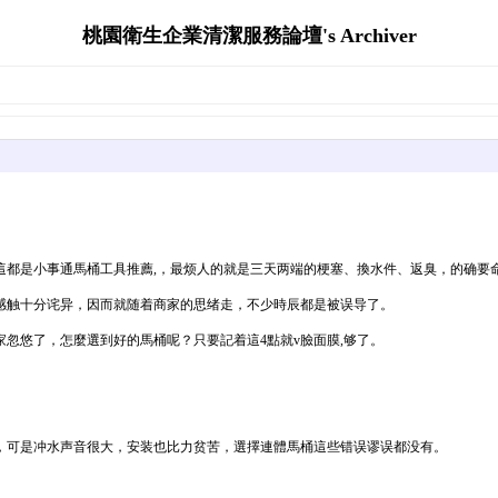
桃園衛生企業清潔服務論壇's Archiver
這都是小事通馬桶工具推薦,，最烦人的就是三天两端的梗塞、換水件、返臭，的确要
感触十分诧异，因而就随着商家的思绪走，不少時辰都是被误导了。
忽悠了，怎麼選到好的馬桶呢？只要記着這4點就v臉面膜,够了。
，可是冲水声音很大，安装也比力贫苦，選擇連體馬桶這些错误谬误都没有。