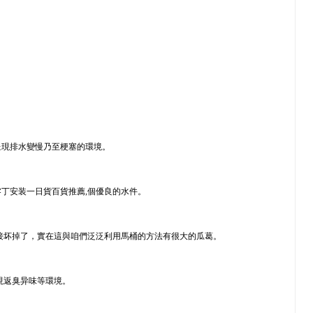
呈現排水變慢乃至梗塞的環境。
丁安装一日貨百貨推薦,個優良的水件。
接坏掉了，實在這與咱們泛泛利用馬桶的方法有很大的瓜葛。
現返臭异味等環境。