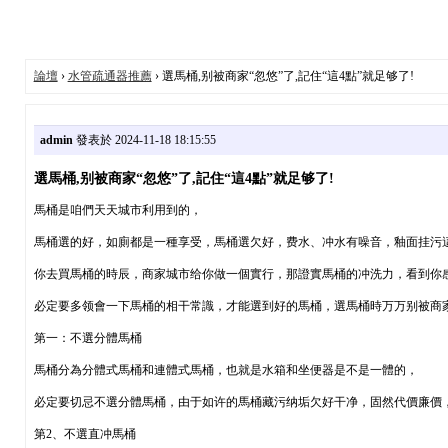
論壇
›
水管疏通器推薦
› 選馬桶,别被商家“忽悠”了,記住“這4點”就足够了!
admin
發表於 2024-11-18 18:15:55
選馬桶,别被商家“忽悠”了,記住“這4點”就足够了!
馬桶是咱們天天城市利用到的，
馬桶選的好，如廁都是一種享受，馬桶選欠好，费水、冲水有噪音，釉面挂污
你去買馬桶的時辰，商家城市给你做一個實行，那證實馬桶的冲洗力，看到你
必定要多领會一下馬桶的相干常識，才能選到好的馬桶，選馬桶時万万别被商家
第一：不選分體馬桶
馬桶分為分體式馬桶和連體式馬桶，也就是水箱和坐便器是不是一體的，
必定要切忌不選分體馬桶，由于如许的馬桶藏污纳垢欠好干净，固然代價廉價
第2、不選直冲馬桶