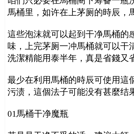
咱們只必要在馬桶阁下筹备一瓶
馬桶里，如许在上茅厕的時辰，
這些泡沫就可以起到干净馬桶的
味，上完茅厕一冲馬桶就可以干
洗潔精能用泰半年，真是省錢又
最少在利用馬桶的時辰可使用這
污渍，這個法子可能没有甚麼结
01馬桶干净魔瓶