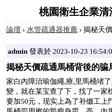
桃園衛生企業清潔服務
論壇
›
水管疏通器推薦
› 揭秘天
admin
發表於 2023-10-23 16:54:
揭秘天價疏通馬桶背後的骗
家白內障治瑜伽繩,療,里馬桶堵
變，就在某宝查了下，找了一家標
要加50元，现实上為了补缀工上
馬桶四周擦的豁瘦身霜，亮，內