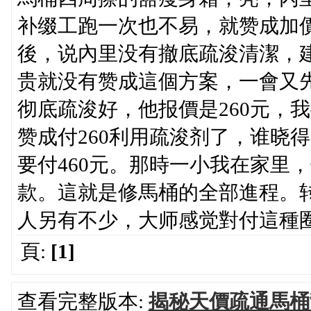
补缀工跑一次也不易，就赞成加價
後，说內里没有撤底疏浚清潔，建
贵就没有赞成這個方案，一會又
彻底疏浚好，他报價是260元，
赞成付260利用疏浚剂了，谁晓
要付460元。那時一小我在家里
款。這就是修馬桶的全部進程。
人另有不少，大师感觉對付這種
頁:
[1]
查看完整版本:
揭秘天價疏通馬桶