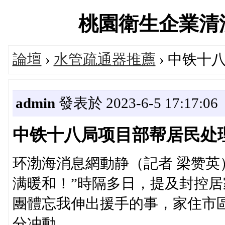
桃園衛生企業清潔服務
論壇
›
水管疏通器推薦
› 中铁十
admin
發表於 2023-6-5 17:17:06
中铁十八局项目部帮居民处
环渤海消息網動静（記者 梁赞英
满暖和！”時隔多日，提及封控
團體忘我伸出援手的事，家住市
分冲動。