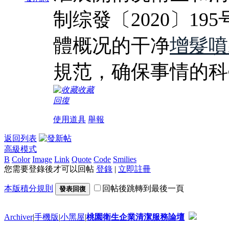
制综發〔2020〕1
體概况的干净
增髮噴
規范，确保事情的科
收藏
回復
使用道具
舉報
返回列表
高級模式
B
Color
Image
Link
Quote
Code
Smilies
您需要登錄後才可以回帖
登錄
|
立即註冊
本版積分規則
回帖後跳轉到最後一頁
發表回復
Archiver
|
手機版
|
小黑屋
|
桃園衛生企業清潔服務論壇