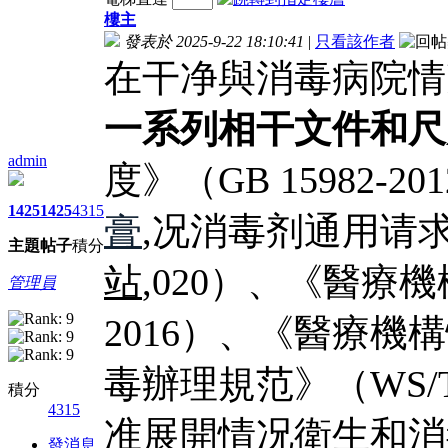
樓主
發表於 2025-9-22 18:10:41
|
只看該作者
在干净與消毒病院情
一系列相干文件和尺
admin
度》（GB 15982-
1425
1425
4315
膏
,况消毒剂通用请求》（
主題
帖子
積分
站
,020）、《醫療機
管理員
2016）、《醫療機
毒辦理規范》（WS/T
積分
4315
准展開情况衛生和消
發消息