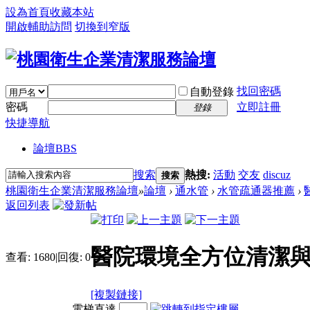
設為首頁
收藏本站
開啟輔助訪問
切換到窄版
找回密碼
自動登錄
密碼
立即註冊
登錄
快捷導航
論壇
BBS
搜索
熱搜:
活動
交友
discuz
搜索
桃園衛生企業清潔服務論壇
»
論壇
›
通水管
›
水管疏通器推薦
›
返回列表
醫院環境全方位清潔與
查看:
1680
|
回復:
0
[複製鏈接]
電梯直達