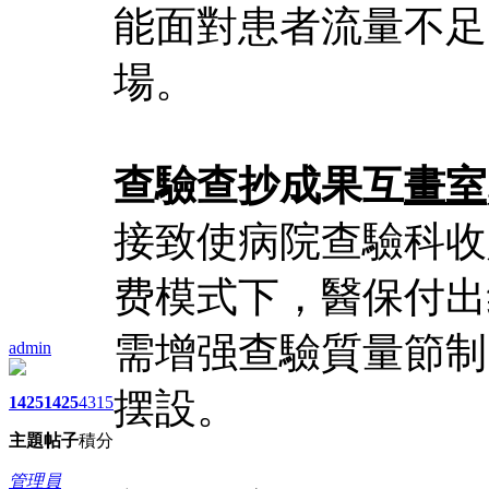
能面對患者流量不足
場。
查驗查抄成果互
畫室
接致使病院查驗科收入
费模式下，醫保付出
需增强查驗質量節制
admin
摆設。
1425
1425
4315
主題
帖子
積分
管理員