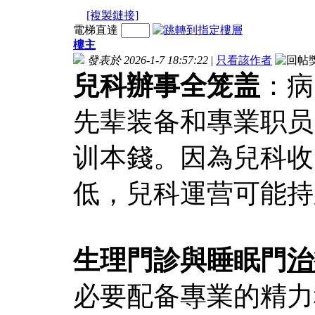
[複製鏈接]
電梯直達
樓主
發表於 2026-1-7 18:57:22
|
只看該作者
兒科辦事全笼盖
：病
先辈装备和專業职员
训本錢。因為兒科收
低，兒科運营可能持
生理門診與睡眠門
治
必要配备專業的精力