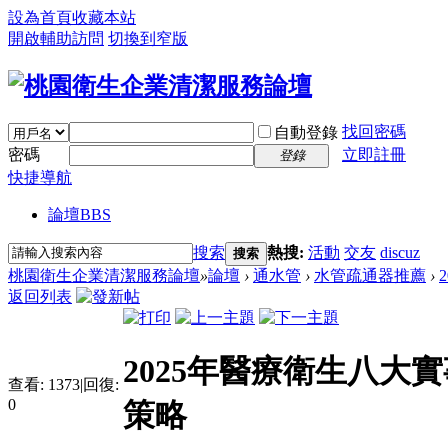
設為首頁
收藏本站
開啟輔助訪問
切換到窄版
找回密碼
自動登錄
密碼
立即註冊
登錄
快捷導航
論壇
BBS
搜索
熱搜:
活動
交友
discuz
搜索
桃園衛生企業清潔服務論壇
»
論壇
›
通水管
›
水管疏通器推薦
›
返回列表
2025年醫療衛生八大
查看:
1373
|
回復:
0
策略