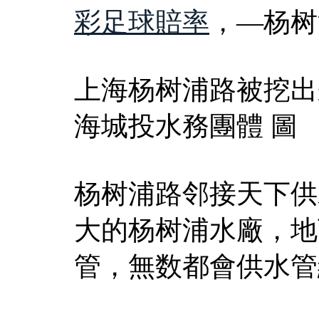
彩足球賠率
，—杨树
上海杨树浦路被挖出
海城投水務團體 圖
杨树浦路邻接天下供
大的杨树浦水廠，地
管，無数都會供水管