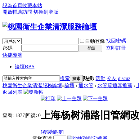
設為首頁
收藏本站
開啟輔助訪問
切換到窄版
找回密碼
自動登錄
密碼
立即註冊
登錄
快捷導航
論壇
BBS
搜索
熱搜:
活動
交友
discuz
搜索
桃園衛生企業清潔服務論壇
»
論壇
›
通水管
›
水管疏通器推薦
›
返回列表
上海杨树浦路旧管網改
查看:
1877
|
回復:
0
[複製鏈接]
電梯直達