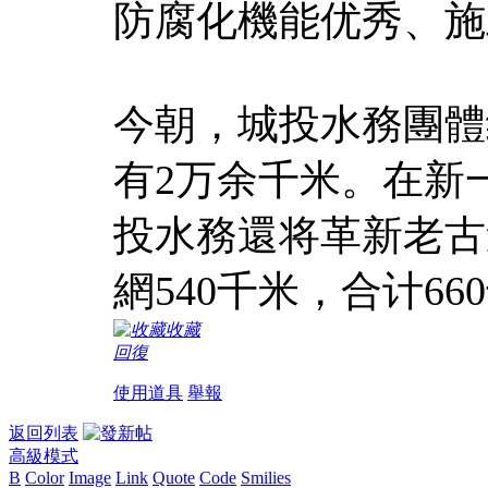
防腐化機能优秀、施
今朝，城投水務團體
有2万余千米。在新
投水務還将革新老古
網540千米，合计66
收藏
回復
使用道具
舉報
返回列表
高級模式
B
Color
Image
Link
Quote
Code
Smilies