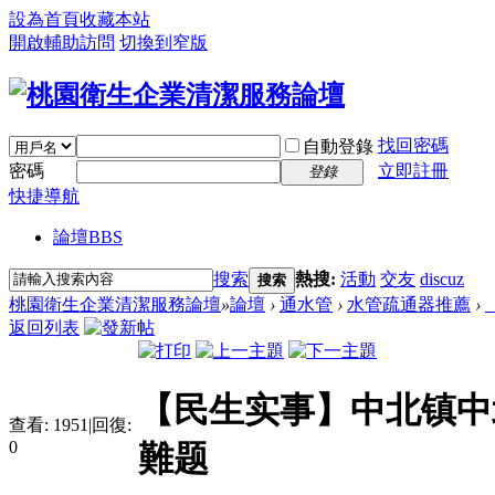
設為首頁
收藏本站
開啟輔助訪問
切換到窄版
找回密碼
自動登錄
密碼
立即註冊
登錄
快捷導航
論壇
BBS
搜索
熱搜:
活動
交友
discuz
搜索
桃園衛生企業清潔服務論壇
»
論壇
›
通水管
›
水管疏通器推薦
›
返回列表
【民生实事】中北镇中
查看:
1951
|
回復:
0
難题