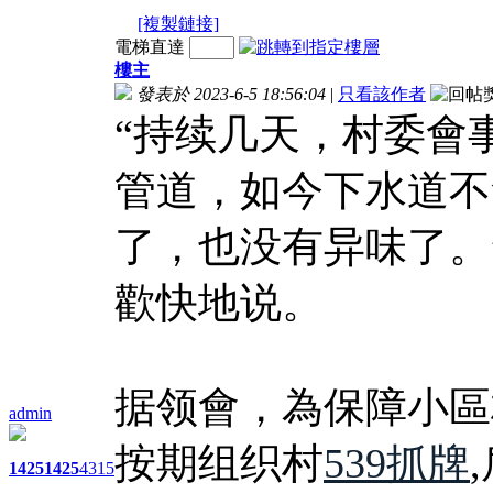
[複製鏈接]
電梯直達
樓主
發表於 2023-6-5 18:56:04
|
只看該作者
“持续几天，村委會
管道，如今下水道不
了，也没有异味了。
歡快地说。
据领會，為保障小區
admin
按期组织村
539抓牌
1425
1425
4315