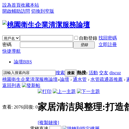
設為首頁
收藏本站
開啟輔助訪問
切換到窄版
找回密碼
自動登錄
密碼
立即註冊
登錄
快捷導航
論壇
BBS
搜索
熱搜:
活動
交友
discuz
搜索
桃園衛生企業清潔服務論壇
»
論壇
›
通水管
›
水管疏通器推薦
›
返回列表
家居清洁與整理:打造
查看:
2076
|
回復:
0
[複製鏈接]
電梯直達