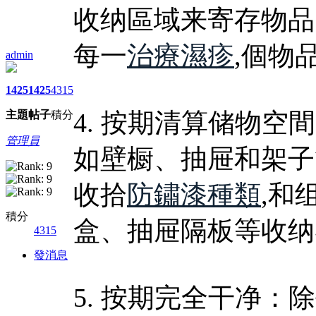
收纳區域来寄存物品
每一
治療濕疹
,個物
admin
1425
1425
4315
4. 按期清算储物
主題
帖子
積分
管理員
如壁橱、抽屉和架子
收拾
防鏽漆種類
,和
積分
盒、抽屉隔板等收纳
4315
發消息
5. 按期完全干净